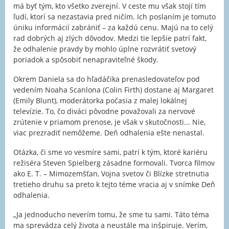
má byť tým, kto všetko zverejní. V ceste mu však stojí tím
ľudí, ktorí sa nezastavia pred ničím. Ich poslaním je tomuto
úniku informácií zabrániť – za každú cenu. Majú na to celý
rad dobrých aj zlých dôvodov. Medzi tie lepšie patrí fakt,
že odhalenie pravdy by mohlo úplne rozvrátiť svetový
poriadok a spôsobiť nenapraviteľné škody.
Okrem Daniela sa do hľadáčika prenasledovateľov pod
vedením Noaha Scanlona (Colin Firth) dostane aj Margaret
(Emily Blunt), moderátorka počasia z malej lokálnej
televízie. To, čo diváci pôvodne považovali za nervové
zrútenie v priamom prenose, je však v skutočnosti... Nie,
viac prezradiť nemôžeme. Deň odhalenia ešte nenastal.
Otázka, či sme vo vesmíre sami, patrí k tým, ktoré kariéru
režiséra Steven Spielberg zásadne formovali. Tvorca filmov
ako E. T. – Mimozemšťan, Vojna svetov či Blízke stretnutia
tretieho druhu sa preto k tejto téme vracia aj v snímke Deň
odhalenia.
„Ja jednoducho neverím tomu, že sme tu sami. Táto téma
ma sprevádza celý života a neustále ma inšpiruje. Verím,