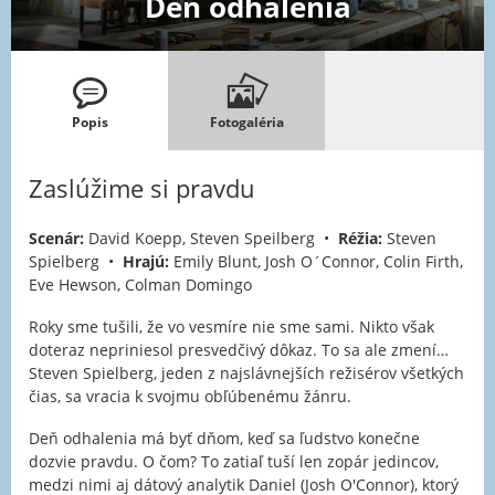
Deň odhalenia
Popis
Fotogaléria
Zaslúžime si pravdu
Scenár:
David Koepp, Steven Speilberg •
Réžia:
Steven
Spielberg •
Hrajú:
Emily Blunt, Josh O´Connor, Colin Firth,
Eve Hewson, Colman Domingo
Roky sme tušili, že vo vesmíre nie sme sami. Nikto však
doteraz nepriniesol presvedčivý dôkaz. To sa ale zmení…
Steven Spielberg, jeden z najslávnejších režisérov všetkých
čias, sa vracia k svojmu obľúbenému žánru.
Deň odhalenia má byť dňom, keď sa ľudstvo konečne
dozvie pravdu. O čom? To zatiaľ tuší len zopár jedincov,
medzi nimi aj dátový analytik Daniel (Josh O'Connor), ktorý