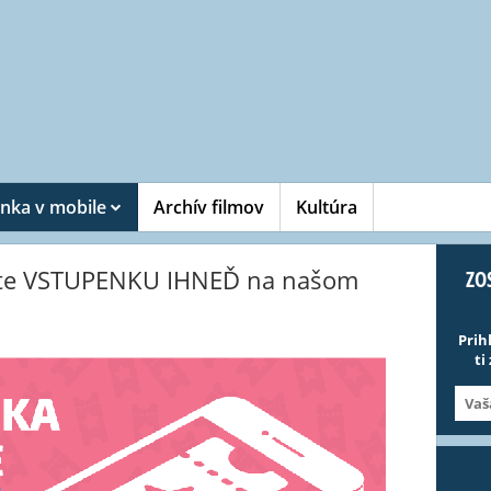
nka v mobile
Archív filmov
Kultúra
pte VSTUPENKU IHNEĎ na našom
ZO
Prih
ti