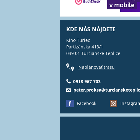
KDE NÁS NÁJDETE
Kino Turiec
Partizánska 413/1
039 01 Turčianske Teplice
Naplánovať trasu
0918 967 703
peter.proksa@turciansketeplic
Facebook
Instagra