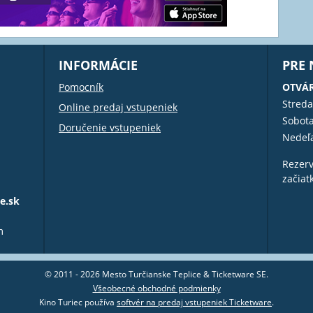
INFORMÁCIE
PRE
Pomocník
OTVÁR
Streda
Online predaj vstupeniek
Sobot
Doručenie vstupeniek
Nedeľ
Rezerv
začiat
e.sk
m
© 2011 - 2026 Mesto Turčianske Teplice & Ticketware SE.
Všeobecné obchodné podmienky
Kino Turiec používa
softvér na predaj vstupeniek Ticketware
.