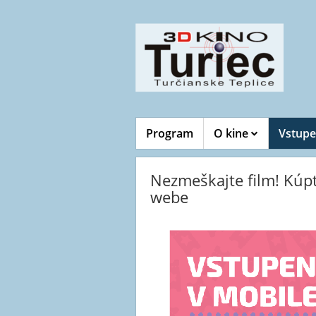
Program
O kine
Vstupe
Nezmeškajte film! Kú
webe