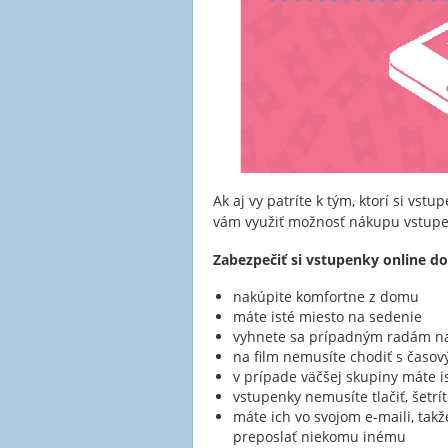
Ak aj vy patríte k tým, ktorí si v
vám využiť možnosť nákupu vstup
Zabezpečiť si vstupenky online 
nakúpite komfortne z domu
máte isté miesto na sedenie
vyhnete sa prípadným radám na
na film nemusíte chodiť s časo
v prípade väčšej skupiny máte is
vstupenky nemusíte tlačiť, šetrí
máte ich vo svojom e-maili, tak
preposlať niekomu inému