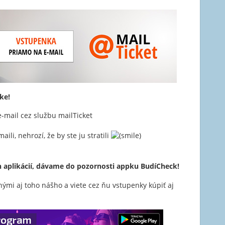
ke!
-mail cez službu mailTicket
li, nehrozí, že by ste ju stratili
 aplikácií, dávame do pozornosti appku BudíCheck!
nými aj toho nášho a viete cez ňu vstupenky kúpiť aj