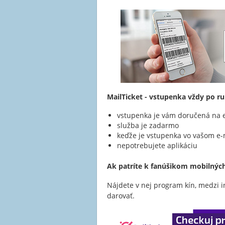
MailTicket - vstupenka vždy po ru
vstupenka je vám doručená na e
služba je zadarmo
keďže je vstupenka vo vašom e-mai
nepotrebujete aplikáciu
Ak patríte k fanúšikom mobilných
Nájdete v nej program kín, medzi i
darovať.