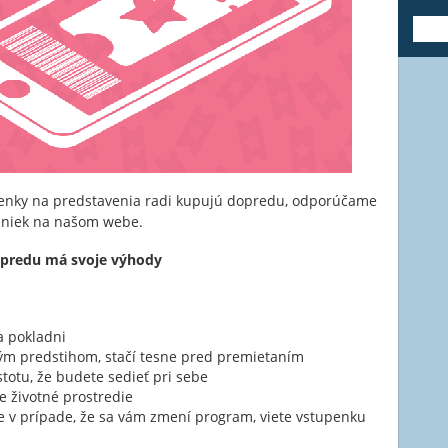
---
stupenky na predstavenia radi kupujú dopredu, odporúčame
eniek na našom webe.
dopredu má svoje výhody
 pokladni
vým predstihom, stačí tesne pred premietaním
totu, že budete sedieť pri sebe
te životné prostredie
že v prípade, že sa vám zmení program, viete vstupenku