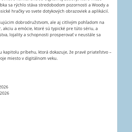
 Žabka sa rýchlo stáva stredobodom pozornosti a Woody a
sické hračky vo svete dotykových obrazoviek a aplikácií.
ušujúcim dobrodružstvom, ale aj citlivým pohľadom na
akciu a emócie, ktoré sú typické pre túto sériu, a
va, lojality a schopnosti prosperovať v neustále sa
u kapitolu príbehu, ktorá dokazuje, že pravé priateľstvo –
svoje miesto v digitálnom veku.
2026
 2026