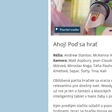
Pozrieť trailer
Ahoj! Poď sa hrať
Réžia:
Andrew Stanton, McKenna H
Kamera:
Matt Aspbury, Jean-Clau
Mórová, Miroslav Noga, Táňa Pauhof
Kmeťová, Separ, Šorty, Tina, Kali
Obľúbená partia hračiek sa vracia
relevantnú pre dnešný svet. Woody, B
už nie je len o fantázii a klasický
inteligentný tablet v tvare žaby s 
Kým predtým stačilo súťažiť o pozo
hrdinami, teraz sa hračky musia vy