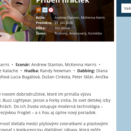
2D
SD
7
Réžia:
Andrew Stanton, McKenna Harris
Premiéra:
21. jún 2026
Dĺžka:
102 minút
Žáner:
Rodinný, Animovaný, Komédia
arris •
Scenár:
Andrew Stanton, McKenna Harris •
de Kalache •
Hudba:
Randy Newman •
Dabbing:
Diana
ová Lucia Bugálová, Dušan Cinkota, Peter Sklár, Anička
 v novom dobrodružstve, ktoré im prináša výzvu
uzz Lightyear, Jessie a Forky zistia, že svet detskej izby
ch hrách. Do ich života vstupuje moderná technológia –
prezývkou Froglet – a s ňou aj úplne nový poriadok.
rnosť dieťaťa medzi plyšovými zvieratkami a plastovými
rovnať s konkurenciou digitálnej zábavy, ktorá môže