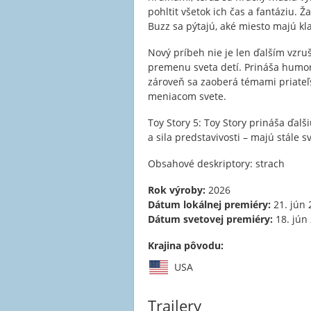
pohltit všetok ich čas a fantáziu.
Buzz sa pýtajú, aké miesto majú kla
Nový príbeh nie je len ďalším vzr
premenu sveta detí. Prináša humor, 
zároveň sa zaoberá témami priateľst
meniacom svete.
Toy Story 5: Toy Story prináša ďalši
a sila predstavivosti – majú stále 
Obsahové deskriptory: strach
Rok výroby:
2026
Dátum lokálnej premiéry:
21. jún 
Dátum svetovej premiéry:
18. jún
Krajina pôvodu:
USA
Trailery