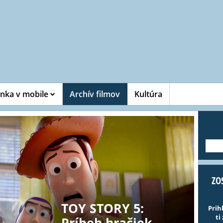
nka v mobile
Archív filmov
Kultúra
---
ZO
TOY STORY 5:
Prih
ti
Príbeh hračiek