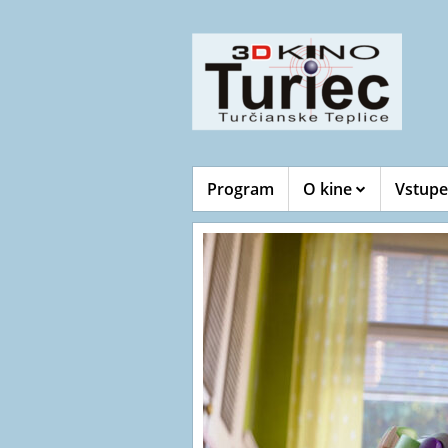
Program
O kine
Vstupe