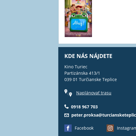
KDE NÁS NÁJDETE
Kino Turiec
Partizánska 413/1
039 01 Turčianske Teplice
Naplánovať trasu
0918 967 703
peter.proksa@turciansketeplic
Facebook
Instagra