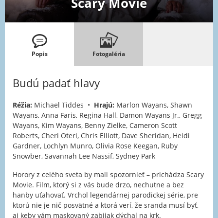
Scary Movie
Popis
Fotogaléria
Budú padať hlavy
Réžia:
Michael Tiddes •
Hrajú:
Marlon Wayans, Shawn
Wayans, Anna Faris, Regina Hall, Damon Wayans Jr., Gregg
Wayans, Kim Wayans, Benny Zielke, Cameron Scott
Roberts, Cheri Oteri, Chris Elliott, Dave Sheridan, Heidi
Gardner, Lochlyn Munro, Olivia Rose Keegan, Ruby
Snowber, Savannah Lee Nassif, Sydney Park
Horory z celého sveta by mali spozornieť – prichádza Scary
Movie. Film, ktorý si z vás bude drzo, nechutne a bez
hanby uťahovať. Vrchol legendárnej parodickej série, pre
ktorú nie je nič posvätné a ktorá verí, že sranda musí byť,
aj keby vám maskovaný zabijak dýchal na krk.