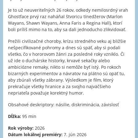
Je to už neuveriteľných 26 rokov, odkedy nemilosrdný vrah
Ghostface prvý raz naháňal štvoricu tínedžerov (Marlon
Wayans, Shawn Wayans, Anna Faris a Regina Hall), ktorí
boli príliš mimo na to, aby sa dali jednoducho zlikvidovať.
Prežili civilizačné choroby, krízu stredného veku aj bližšie
nešpecifikované pohromy a dnes sú späť, aby si podali
všetko, čo v hororovom žánri za posledné roky vzniklo. Či
už ide o duchárske historky, krvavé sekačky alebo
ambiciózne remaky, nikto si nemôže byť istý. Po rokoch
bizarných experimentov a návratov na plátno sú opäť tu,
aby zbúrali všetky zábrany. Výsledkom je film, ktorý
prekračuje všetky hranice a za svojho najväčšieho
nepriateľa považuje korektný humor.
Obsahové deskriptory: násilie, diskriminácia, závislosť
Dĺžka:
95 min
Rok výroby:
2026
Dátum lokálnej premiéry:
7. jún 2026