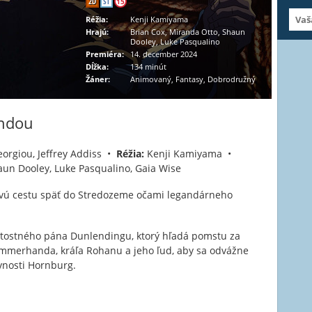
2D
ST
15
Réžia:
Kenji Kamiyama
Hrajú:
Brian Cox, Miranda Otto, Shaun
Dooley, Luke Pasqualino
Premiéra:
14. december 2024
Dĺžka:
134 minút
Žáner:
Animovaný, Fantasy, Dobrodružný
endou
eorgiou, Jeffrey Addiss •
Réžia:
Kenji Kamiyama •
aun Dooley, Luke Pasqualino, Gaia Wise
ovú cestu späť do Stredozeme očami legandárneho
útostného pána Dunlendingu, ktorý hľadá pomstu za
ammerhanda, kráľa Rohanu a jeho ľud, aby sa odvážne
evnosti Hornburg.