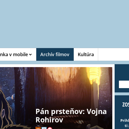
nka v mobile
Archív filmov
Kultúra
---
ZO
Pán prsteňov: Vojna
Rohirov
Prih
ti