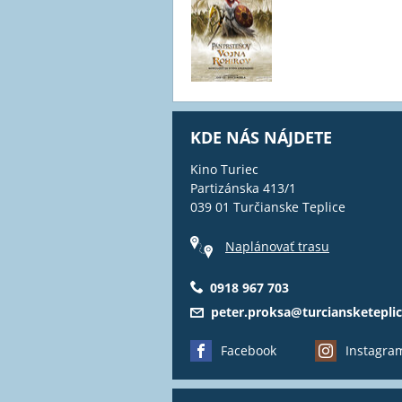
KDE NÁS NÁJDETE
Kino Turiec
Partizánska 413/1
039 01 Turčianske Teplice
Naplánovať trasu
0918 967 703
peter.proksa@turciansketeplic
Facebook
Instagra