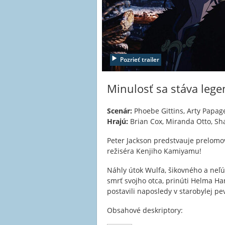
Pozrieť trailer
Minulosť sa stáva leg
Scenár:
Phoebe Gittins, Arty Papag
Hrajú:
Brian Cox, Miranda Otto, Sh
Peter Jackson predstvauje prelom
režiséra Kenjiho Kamiyamu!
Náhly útok Wulfa, šikovného a neľ
smrť svojho otca, prinúti Helma H
postavili naposledy v starobylej p
Obsahové deskriptory: